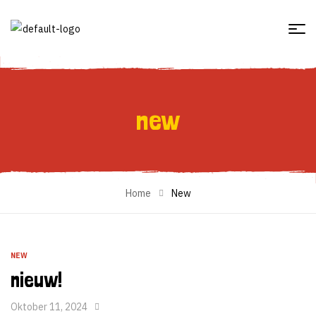
new
New
Home
New
NEW
nieuw!
Oktober 11, 2024